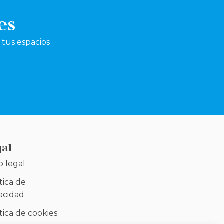
es
tus espacios
gal
o legal
tica de
vacidad
tica de cookies