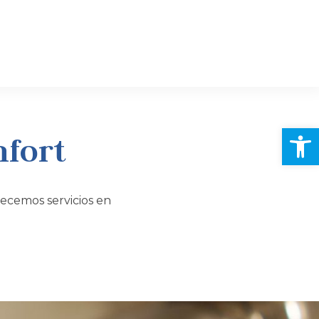
Abrir
nfort
recemos servicios en