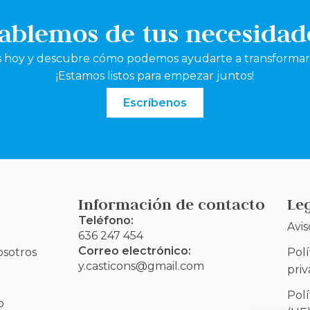
ablemos de tus necesidad
 hoy y descubre cómo podemos ayudarte a transformar 
¡Estamos listos para empezar juntos!
Escríbenos
Información de contacto
Le
Teléfono:
Avis
636 247 454
Correo electrónico:
osotros
Polí
y.casticons@gmail.com
pri
Polí
o